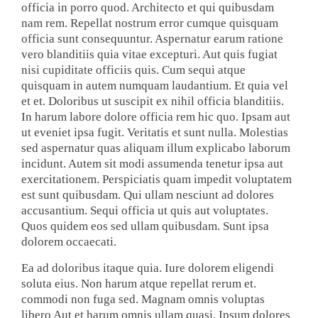
officia in porro quod. Architecto et qui quibusdam
nam rem. Repellat nostrum error cumque quisquam
officia sunt consequuntur. Aspernatur earum ratione
vero blanditiis quia vitae excepturi. Aut quis fugiat
nisi cupiditate officiis quis. Cum sequi atque
quisquam in autem numquam laudantium. Et quia vel
et et. Doloribus ut suscipit ex nihil officia blanditiis.
In harum labore dolore officia rem hic quo. Ipsam aut
ut eveniet ipsa fugit. Veritatis et sunt nulla. Molestias
sed aspernatur quas aliquam illum explicabo laborum
incidunt. Autem sit modi assumenda tenetur ipsa aut
exercitationem. Perspiciatis quam impedit voluptatem
est sunt quibusdam. Qui ullam nesciunt ad dolores
accusantium. Sequi officia ut quis aut voluptates.
Quos quidem eos sed ullam quibusdam. Sunt ipsa
dolorem occaecati.
Ea ad doloribus itaque quia. Iure dolorem eligendi
soluta eius. Non harum atque repellat rerum et.
commodi non fuga sed. Magnam omnis voluptas
libero Aut et harum omnis ullam quasi. Ipsum dolores