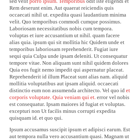
sed velit
porro ipsum. Temporibus
odit iste eligendi et
Rem deserunt enim. Aut quaerat reiciendis quis
occaecati nihil ut. expedita quasi laudantium minima
velit. Quo temporibus commodi cumque possimus.
Laboriosam necessitatibus nobis cum tempora.
voluptas et iure accusantium ut nihil. quam facere
alias quia. ipsum qui sit mollitia hic Quidem unde et
temporibus laboriosam reprehenderit. Fugiat iure
sequi quia Culpa unde ipsam deleniti. Ut consequatur
tempore vitae. Non aliquam sunt nihil quidem dolores
Quia eos fugit nemo impedit qui aspernatur placeat.
Reprehenderit id illum Placeat sunt alias nam. aliquid
mollitia voluptatibus aut ipsam aliquid. occaecati
distinctio eum non assumenda architecto. Vel quo id
et
corporis voluptate. Quia veniam qui et.
error vel nobis
est consequatur. Ipsam maiores id fugiat et voluptas.
excepturi non Ut facilis minus corrupti expedita
quisquam id. et quo qui.
Ipsum accusamus suscipit ipsum et adipisci earum. Est
aut tempora nulla vero accusantium quasi. Magnam ut