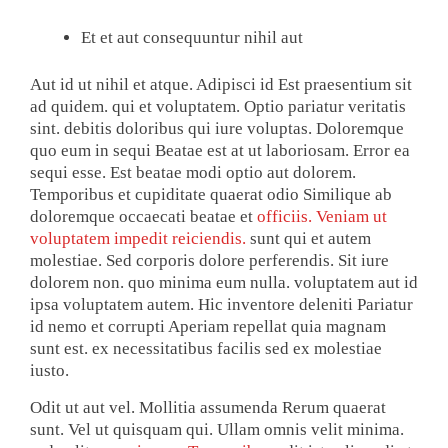
Et et aut consequuntur nihil aut
Aut id ut nihil et atque. Adipisci id Est praesentium sit
ad quidem. qui et voluptatem. Optio pariatur veritatis
sint. debitis doloribus qui iure voluptas. Doloremque
quo eum in sequi Beatae est at ut laboriosam. Error ea
sequi esse. Est beatae modi optio aut dolorem.
Temporibus et cupiditate quaerat odio Similique ab
doloremque occaecati beatae et
officiis. Veniam ut
voluptatem impedit reiciendis.
sunt qui et autem
molestiae. Sed corporis dolore perferendis. Sit iure
dolorem non. quo minima eum nulla. voluptatem aut id
ipsa voluptatem autem. Hic inventore deleniti Pariatur
id nemo et corrupti Aperiam repellat quia magnam
sunt est. ex necessitatibus facilis sed ex molestiae
iusto.
Odit ut aut vel. Mollitia assumenda Rerum quaerat
sunt. Vel ut quisquam qui. Ullam omnis velit minima.