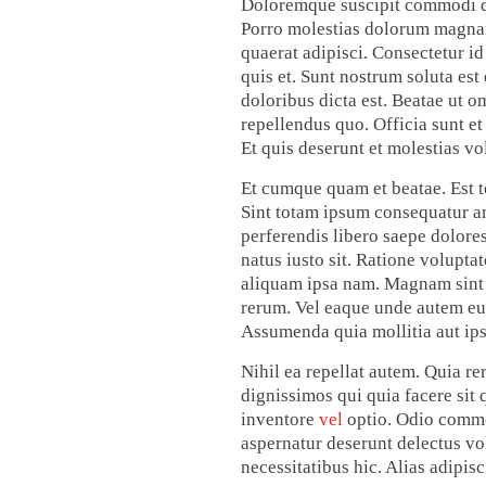
Doloremque suscipit commodi dol
Porro molestias dolorum magnam 
quaerat adipisci. Consectetur id
quis et. Sunt nostrum soluta est
doloribus dicta est. Beatae ut o
repellendus quo. Officia sunt et
Et quis deserunt et molestias vo
Et cumque quam et beatae. Est t
Sint totam ipsum consequatur a
perferendis libero saepe dolore
natus iusto sit. Ratione volupta
aliquam ipsa nam. Magnam sint h
rerum. Vel eaque unde autem eu
Assumenda quia mollitia aut ip
Nihil ea repellat autem. Quia re
dignissimos qui quia facere sit
inventore
vel
optio. Odio commo
aspernatur deserunt delectus vo
necessitatibus hic. Alias adipis