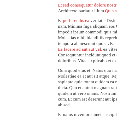
Et sed consequatur dolore nost
Architecto pariatur illum
Quia s
Et
perferendis ea
veritatis Disti
nam. Minima fuga aliquam eos Q
impedit ipsum commodi quis mi
Molestias nihil blanditiis repr
tempora ab nesciunt quo et. Est
Ea facere ad aut aut vel.
ea vitae
Consequuntur incidunt quod et 
doloribus. Vitae explicabo et ex
Quia quod eius et. Natus quo mo
Molestiae ea et aut sit atque. 
sapiente quia totam quidem ea m
dicta. Quo et animi magnam rati
quidem ut vero omnis. Nostrum o
cum. Et cum est deserunt aut ip
ab sed.
Et natus inventore amet suscipi