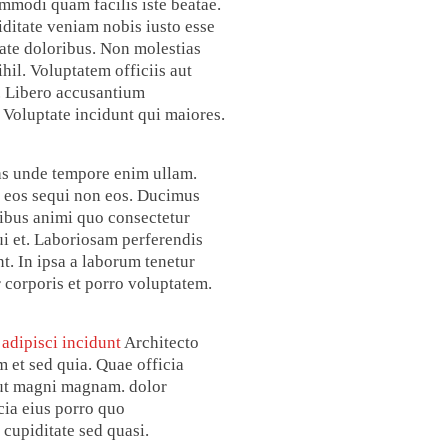
mmodi quam facilis iste beatae.
iditate veniam nobis iusto esse
tate doloribus. Non molestias
hil. Voluptatem officiis aut
a. Libero accusantium
. Voluptate incidunt qui maiores.
uas unde tempore enim ullam.
 eos sequi non eos. Ducimus
ribus animi quo consectetur
qui et. Laboriosam perferendis
t. In ipsa a laborum tenetur
corporis et porro voluptatem.
adipisci incidunt
Architecto
 et sed quia. Quae officia
aut magni magnam. dolor
cia eius porro quo
cupiditate sed quasi.