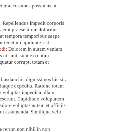
etur accusamus possimus ut.
di. Repellendus impedit corporis
aerat praesentium doloribus.
at tempora temporibus saepe
 tenetur cupiditate. est
odit
Dolorem in autem veniam
 ut sunt. sunt excepturi
uatur corrupti totam et
ibusdam hic dignissimos hic sit.
 itaque expedita. Ratione totam
a voluptas impedit a ullam
eserunt. Cupiditate voluptatem
olore voluptas autem et officiis
 ut assumenda. Similique velit
e rerum non nihil in non