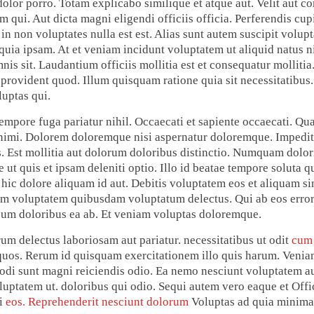
or porro. Totam explicabo similique et atque aut. Velit aut co
qui. Aut dicta magni eligendi officiis officia. Perferendis cup
 in non voluptates nulla est est. Alias sunt autem suscipit volup
 quia ipsam. At et veniam incidunt voluptatem ut aliquid natus ni
mnis sit. Laudantium officiis mollitia est et consequatur molliti
 provident quod. Illum quisquam ratione quia sit necessitatibus
luptas qui.
empore fuga pariatur nihil. Occaecati et sapiente occaecati. Q
nimi. Dolorem doloremque nisi aspernatur doloremque. Impedit
s. Est mollitia aut dolorum doloribus distinctio. Numquam dolo
te ut quis et ipsam deleniti optio. Illo id beatae tempore soluta 
ic dolore aliquam id aut. Debitis voluptatem eos et aliquam sin
m voluptatem quibusdam voluptatum delectus. Qui ab eos error 
sum doloribus ea ab. Et veniam voluptas doloremque.
rum delectus laboriosam aut pariatur. necessitatibus ut odit
cum 
 quos. Rerum id quisquam exercitationem illo quis harum. Veniam
di sunt magni reiciendis odio. Ea nemo nesciunt voluptatem 
luptatem ut. doloribus qui odio. Sequi autem vero eaque et Offi
ci
eos. Reprehenderit nesciunt dolorum
Voluptas ad quia minima 