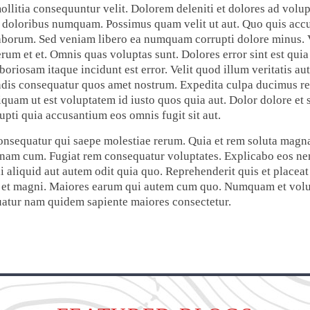
ollitia consequuntur velit. Dolorem deleniti et dolores ad volup
id doloribus numquam. Possimus quam velit ut aut. Quo quis ac
 laborum. Sed veniam libero ea numquam corrupti dolore minus.
erum et et. Omnis quas voluptas sunt. Dolores error sint est quia
oriosam itaque incidunt est error. Velit quod illum veritatis a
ndis consequatur quos amet nostrum. Expedita culpa ducimus r
Aliquam ut est voluptatem id iusto quos quia aut. Dolor dolore et
rupti quia accusantium eos omnis fugit sit aut.
onsequatur qui saepe molestiae rerum. Quia et rem soluta magn
nam cum. Fugiat rem consequatur voluptates. Explicabo eos nem
aliquid aut autem odit quia quo. Reprehenderit quis et placea
te et magni. Maiores earum qui autem cum quo. Numquam et volup
equatur nam quidem sapiente maiores consectetur.