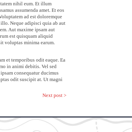
tatem nihil eum. Et illum
cusamus assumenda amet. Et eos
 Voluptatem ad est doloremque
 illo. Neque adipisci quia ab aut
utem. Aut maxime ipsam aut
erum est quisquam aliquid
 sit voluptas minima earum.
am et temporibus odit eaque. Ea
o in animi debitis. Vel sed
t ipsam consequatur ducimus
tas odit suscipit at. Ut magni
Next post >