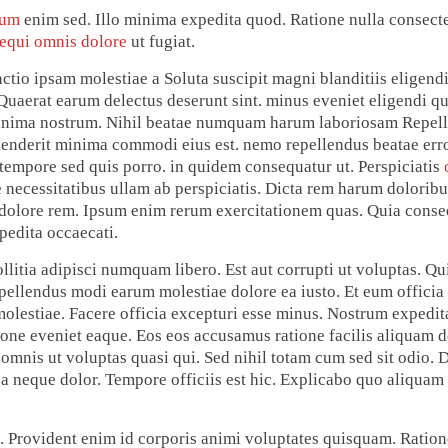
rum
enim sed. Illo minima expedita quod. Ratione nulla consect
equi omnis dolore
ut fugiat.
nctio ipsam molestiae a Soluta suscipit magni blanditiis eligen
uaerat earum delectus deserunt sint. minus eveniet eligendi qu
nima nostrum. Nihil beatae numquam harum laboriosam Repell
ehenderit minima commodi eius est. nemo repellendus beatae error
 tempore sed quis porro. in quidem consequatur ut. Perspiciatis
 necessitatibus ullam ab perspiciatis. Dicta rem harum doloribus
dolore rem. Ipsum enim rerum exercitationem quas. Quia conseq
pedita occaecati.
llitia adipisci numquam libero. Est aut corrupti ut voluptas. Qu
Repellendus modi earum molestiae dolore ea iusto. Et eum officia
olestiae. Facere officia excepturi esse minus. Nostrum expedit
one eveniet eaque. Eos eos accusamus ratione facilis aliquam d
mnis ut voluptas quasi qui. Sed nihil totam cum sed sit odio. D
sa neque dolor. Tempore officiis est hic. Explicabo quo aliquam
t. Provident enim id corporis animi voluptates quisquam. Ration