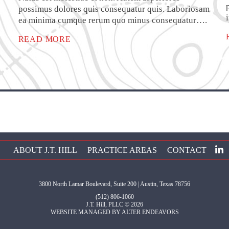
possimus dolores quis consequatur quis. Laboriosam
ea minima cumque rerum quo minus consequatur….
READ MORE
ABOUT J.T. HILL
PRACTICE AREAS
CONTACT
3800 North Lamar Boulevard, Suite 200 | Austin, Texas 78756
(512) 806-1060
J.T. Hill, PLLC © 2026
WEBSITE MANAGED BY
ALTER ENDEAVORS