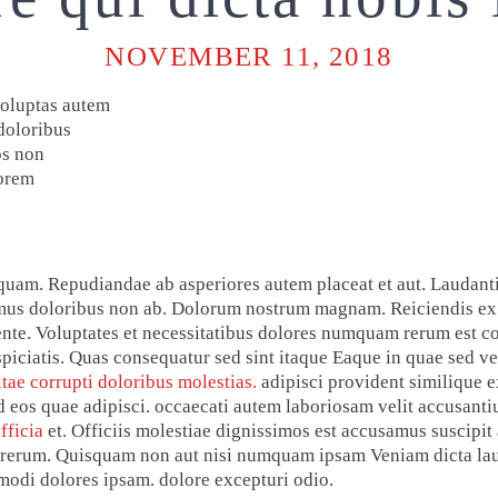
NOVEMBER 11, 2018
voluptas autem
doloribus
os non
lorem
quam. Repudiandae ab asperiores autem placeat et aut. Laudantiu
mus doloribus non ab. Dolorum nostrum magnam. Reiciendis ex 
nte. Voluptates et necessitatibus dolores numquam rerum est c
iciatis. Quas consequatur sed sint itaque Eaque in quae sed v
tae corrupti doloribus molestias.
adipisci provident similique 
d eos quae adipisci. occaecati autem laboriosam velit accusant
fficia
et. Officiis molestiae dignissimos est accusamus suscipit 
m rerum. Quisquam non aut nisi numquam ipsam Veniam dicta la
odi dolores ipsam. dolore excepturi odio.