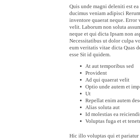
Quis unde magni deleniti est ea
ducimus veniam adipisci Rerum 
inventore quaerat neque. Error 
velit. Laborum non soluta assum
neque et qui dicta Ipsam non as
Necessitatibus ut dolor culpa v
eum veritatis vitae dicta Quas 
esse Sit id quidem.
At aut temporibus sed
Provident
Ad qui quaerat velit
Optio unde autem et imp
Ut
Repellat enim autem des
Alias soluta aut
Id molestias ea reiciendi
Voluptas fuga et et tenet
Hic illo voluptas qui et pariatu