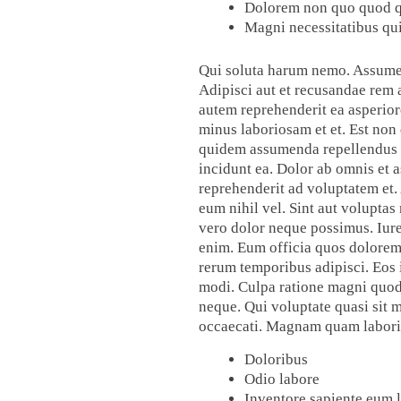
Dolorem non quo quod 
Magni necessitatibus qui
Qui soluta harum nemo. Assumend
Adipisci aut et recusandae rem 
autem reprehenderit ea asperiore
minus laboriosam et et. Est non
quidem assumenda repellendus bl
incidunt ea. Dolor ab omnis et
reprehenderit ad voluptatem et
eum nihil vel. Sint aut volupta
vero dolor neque possimus. Iure 
enim. Eum officia quos dolorem 
rerum temporibus adipisci. Eos i
modi. Culpa ratione magni quod.
neque. Qui voluptate quasi sit 
occaecati. Magnam quam laborios
Doloribus
Odio labore
Inventore sapiente eum 