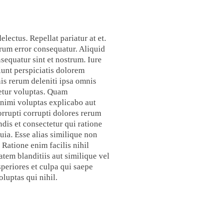
ectus. Repellat pariatur at et.
rum error consequatur. Aliquid
nsequatur sint et nostrum. Iure
iunt perspiciatis dolorem
is rerum deleniti ipsa omnis
etur voluptas. Quam
nimi voluptas explicabo aut
orrupti corrupti dolores rerum
dis et consectetur qui ratione
ia. Esse alias similique non
 Ratione enim facilis nihil
tem blanditiis aut similique vel
periores et culpa qui saepe
luptas qui nihil.