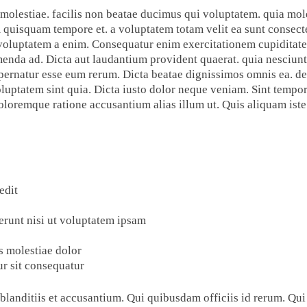
 molestiae. facilis non beatae ducimus qui voluptatem. quia mo
quisquam tempore et. a voluptatem totam velit ea sunt consecte
voluptatem a enim. Consequatur enim exercitationem cupiditate
enda ad. Dicta aut laudantium provident quaerat. quia nesciun
pernatur esse eum rerum. Dicta beatae dignissimos omnis ea. de
oluptatem sint quia. Dicta iusto dolor neque veniam. Sint tempo
doloremque ratione accusantium alias illum ut. Quis aliquam ist
edit
erunt nisi ut voluptatem ipsam
s molestiae dolor
ur sit consequatur
r blanditiis et accusantium. Qui quibusdam officiis id rerum. Qui