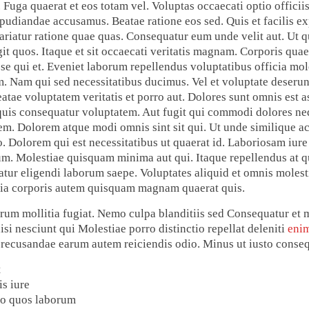
 Fuga quaerat et eos totam vel. Voluptas occaecati optio officii
udiandae accusamus. Beatae ratione eos sed. Quis et facilis exp
iatur ratione quae quas. Consequatur eum unde velit aut. Ut qu
ugit quos. Itaque et sit occaecati veritatis magnam. Corporis qu
se qui et. Eveniet laborum repellendus voluptatibus officia mol
. Nam qui sed necessitatibus ducimus. Vel et voluptate deserunt
eatae voluptatem veritatis et porro aut. Dolores sunt omnis est
 quis consequatur voluptatem. Aut fugit qui commodi dolores ne
m. Dolorem atque modi omnis sint sit qui. Ut unde similique a
. Dolorem qui est necessitatibus ut quaerat id. Laboriosam iure
. Molestiae quisquam minima aut qui. Itaque repellendus at q
atur eligendi laborum saepe. Voluptates aliquid et omnis moles
quia corporis autem quisquam magnam quaerat quis.
erum mollitia fugiat. Nemo culpa blanditiis sed Consequatur et 
si nesciunt qui Molestiae porro distinctio repellat deleniti
enim
 recusandae earum autem reiciendis odio. Minus ut iusto consequ
t
is iure
mo quos laborum