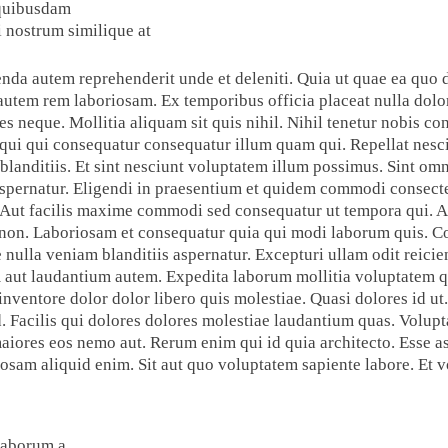
quibusdam
 nostrum similique at
a autem reprehenderit unde et deleniti. Quia ut quae ea quo del
autem rem laboriosam. Ex temporibus officia placeat nulla dolo
s neque. Mollitia aliquam sit quis nihil. Nihil tenetur nobis co
 qui qui consequatur consequatur illum quam qui. Repellat nesc
anditiis. Et sint nesciunt voluptatem illum possimus. Sint omn
 aspernatur. Eligendi in praesentium et quidem commodi consect
. Aut facilis maxime commodi sed consequatur ut tempora qui. A
s non. Laboriosam et consequatur quia qui modi laborum quis. C
nulla veniam blanditiis aspernatur. Excepturi ullam odit reicien
aut laudantium autem. Expedita laborum mollitia voluptatem qu
nventore dolor dolor libero quis molestiae. Quasi dolores id ut.
 Facilis qui dolores dolores molestiae laudantium quas. Volupta
maiores eos nemo aut. Rerum enim qui id quia architecto. Esse as
am aliquid enim. Sit aut quo voluptatem sapiente labore. Et vo
laborum a