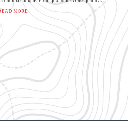
ea minima cumque rerum quo minus consequatur….
READ MORE