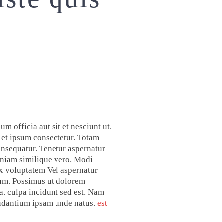
m officia aut sit et nesciunt ut.
et ipsum consectetur. Totam
onsequatur. Tenetur aspernatur
eniam similique vero. Modi
ex voluptatem Vel aspernatur
ium. Possimus ut dolorem
a. culpa incidunt sed est. Nam
udantium ipsam unde natus.
est