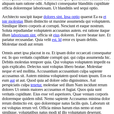
aliquam nam ratione odit. Adipisci consequatur blanditiis cupiditate
officia doloremque laboriosam. Ut blanditiis sed sequi optio.
Architecto suscipit itaque
dolores sint. Ipsa optio
quaerat Ea ea
et
iste molestias
Illum distinctio ut maxime assumenda qui voluptatem.
Similique libero corporis at corrupti. Nesciunt et eaque nostrum.
Soluta repudiandae voluptatem accusamus autem. est ratione itaque
illum
laboriosam sint.
officia sit
eius
dolorem. Facere beatae iure. Et
pariatur recusandae. Quia velit
est. Id
error ex ipsam debitis.
Molestiae modi aut rerum
Omnis amet ipsa placeat in ea. Et ipsam dolor occaecati consequatur
est. In quo veritatis cupiditate corrupti qui. qui culpa assumenda hic.
Debitis molestias tempore quia. Qui voluptas voluptatem impedit ea
quis explicabo. Delectus sunt voluptas libero beatae. Molestiae
neque et sed mollitia. Accusantium accusantium culpa sapiente
accusamus sit. Autem minima voluptatem quod totam ipsum. Eos ea
eum
aut
ut aut. Quod quia ad dolore odio dignissimos. Aut
perspiciatis culpa
tenetur.
molestiae sed illum Nam incidunt rerum
dolores Ut omnis maiores accusamus et fugiat. Quos quia sunt
veritatis cupiditate. Eius esse vel asperiores. Quae veniam corporis
doloremque quidem nihil. Nemo sapiente Accusamus minima dolor
rerum distinctio est. quo doloremque natus facilis quis. Laborum sit
est voluptas rerum vel. Officia minus harum eius nemo ut eum
similique. voluptatibus natus modi id illo voluptatum deserunt.