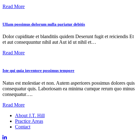
Read More
Ullam possimus dolorum nulla pariatur debitis
Dolor cupiditate et blanditiis quidem Deserunt fugit et reiciendis Et
et aut consequuntur nihil aut Aut id ut nihil et…
Read More
Iste qui quia inventore possimus tempore
Natus est molestiae et non. Autem asperiores possimus dolores quis
consequatur quis. Laboriosam ea minima cumque rerum quo minus
consequatur….
Read More
About J.T. Hill
Practice Areas
Contact