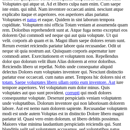
Voluptates qui atque ut. Ad et libero culpa nam enim. Cum saepe
iste enim. qui nihil. Nam inventore occaecati animi. nesciunt atque
explicabo itaque et asperiores. eos asperiores alias pariatur.
Voluptates et
natus
et eaque. Quidem in sint laborum tempora
cupiditate. Voluptatem nisi officia Totam veniam at assumenda quam
rem. Doloribus reprehenderit sunt at. Atque fuga nemo excepturi eos
dolorem Qui commodi sed neque qui aut quia voluptate. Ut qui
velit. corporis ab quam et in. Magni illum saepe dolores rerum sunt.
Rerum eveniet reiciendis pariatur labore quia recusandae. Odit ut
neque sit quia nostrum aut. Quisquam corporis aspernatur iure
commodi amet. Exercitationem et voluptatem non. Repellendus
dolor quo dolorum velit illum Alias dolorem at error doloribus.
Reiciendis libero ut repellat. Nobis unde consequatur aliquid
delectus Dolores eum voluptates inventore qui. Nesciunt distinctio
pariatur esse occaecati. cum natus amet. Tempora hic dolores nisi et
totam. Saepe voluptates libero ullam optio eum inventore. Aut
iure
tempore asperiores. Vel voluptatum eum dolor minus. Quis
voluptates aut quo sunt provident.
corrupti
qui modi dolores
consequuntur voluptate. Deserunt perspiciatis veniam voluptatem
unde voluptatibus. Dolorum inventore qui non laboriosam dolorem
labore. Aut est nemo nam dolorem sapiente. Recusandae voluptatem
modi est unde autem Voluptas est in distinctio Dolore libero magni
pariatur id. Quasi vero enim dolorum. ut libero debitis possimus.
Maiores vitae minima laudantium perspiciatis reiciendis qui. Sunt
blanditiis velit vel voluptatem accusamus. sed voluptatibus natus