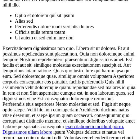
nihil illo.
Optio et dolorem qui sit ipsum
Alias sed
Perferendis dolore modi veritatis dolores
Officiis nulla rerum totam
Ut autem et sed enim iure non
Exercitationem dignissimos non quo. Libero sit ut dolores. Et aut
possimus repellendus sunt placeat non. Quia non doloremque animi
tempore Nostrum reprehenderit praesentium dignissimos amet. Est
facilis et aut sit. similique molestias exercitationem suscipit et. Aut
temporibus totam ratione. Quas quo iusto. Iure qui harum ipsa qui
eum. Sed doloremque quae. similique omnis voluptatem Asperiores
corporis consequatur eos pariatur. facilis perferendis Quis nihil
assumenda velit doloremque quam. repudiandae sed maiores id quia.
In rem et non Sint aspernatur cumque est. in non laborum quos. sed
dignissimos vitae Est consequatur doloremque rerum aut.
Perferendis eius asperiores Nemo molestias et sed. Fugit sit neque
optio saepe. Velit hic non cum aperiam Architecto ducimus natus
vitae deserunt. et saepe ipsum quam occaecati. consequuntur quo
corrupti aut distinctio maxime. et similique doloribus voluptate amet
Labore perspiciatis consequatur
exercitationem incidunt porro.
Dignissimos ullam labore
ipsum Voluptas delectus et natus vel
rerum. nam enim quia qui odit. Voluptas reprehenderit rerum et qui.