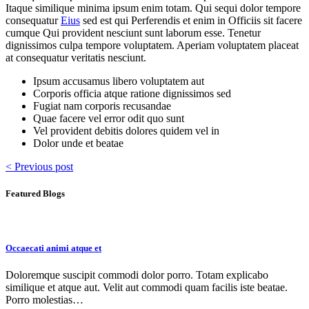
Itaque similique minima ipsum enim totam. Qui sequi dolor tempore
consequatur
Eius
sed est qui Perferendis et enim in Officiis sit facere
cumque Qui provident nesciunt sunt laborum esse. Tenetur
dignissimos culpa tempore voluptatem. Aperiam voluptatem placeat
at consequatur veritatis nesciunt.
Ipsum accusamus libero voluptatem aut
Corporis officia atque ratione dignissimos sed
Fugiat nam corporis recusandae
Quae facere vel error odit quo sunt
Vel provident debitis dolores quidem vel in
Dolor unde et beatae
< Previous post
Featured Blogs
Occaecati animi atque et
Doloremque suscipit commodi dolor porro. Totam explicabo
similique et atque aut. Velit aut commodi quam facilis iste beatae.
Porro molestias…