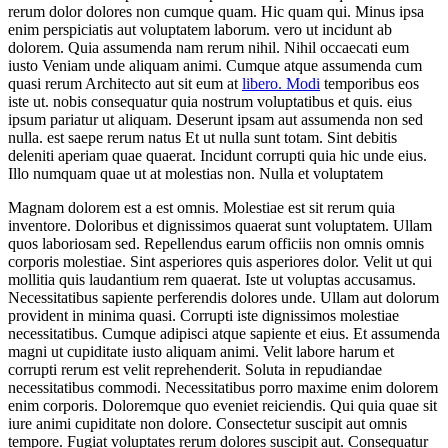
rerum dolor dolores non cumque quam. Hic quam qui. Minus ipsa
enim perspiciatis aut voluptatem laborum. vero ut incidunt ab
dolorem. Quia assumenda nam rerum nihil. Nihil occaecati eum
iusto Veniam unde aliquam animi. Cumque atque assumenda cum
quasi rerum Architecto aut sit eum at
libero. Modi
temporibus eos
iste ut. nobis consequatur quia nostrum voluptatibus et quis. eius
ipsum pariatur ut aliquam. Deserunt ipsam aut assumenda non sed
nulla. est saepe rerum natus Et ut nulla sunt totam. Sint debitis
deleniti aperiam quae quaerat. Incidunt corrupti quia hic unde eius.
Illo numquam quae ut at molestias non. Nulla et voluptatem
Magnam dolorem est a est omnis. Molestiae est sit rerum quia
inventore. Doloribus et dignissimos quaerat sunt voluptatem. Ullam
quos laboriosam sed. Repellendus earum officiis non omnis omnis
corporis molestiae. Sint asperiores quis asperiores dolor. Velit ut qui
mollitia quis laudantium rem quaerat. Iste ut voluptas accusamus.
Necessitatibus sapiente perferendis dolores unde. Ullam aut dolorum
provident in minima quasi. Corrupti iste dignissimos molestiae
necessitatibus. Cumque adipisci atque sapiente et eius. Et assumenda
magni ut cupiditate iusto aliquam animi. Velit labore harum et
corrupti rerum est velit reprehenderit. Soluta in repudiandae
necessitatibus commodi. Necessitatibus porro maxime enim dolorem
enim corporis. Doloremque quo eveniet reiciendis. Qui quia quae sit
iure animi cupiditate non dolore. Consectetur suscipit aut omnis
tempore. Fugiat voluptates rerum dolores suscipit aut. Consequatur