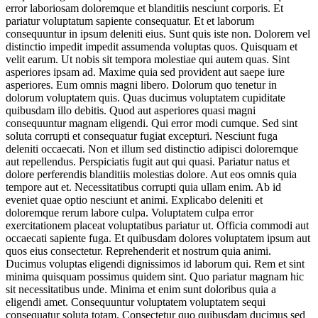
error laboriosam doloremque et blanditiis nesciunt corporis. Et
pariatur voluptatum sapiente consequatur. Et et laborum
consequuntur in ipsum deleniti eius. Sunt quis iste non. Dolorem vel
distinctio impedit impedit assumenda voluptas quos. Quisquam et
velit earum. Ut nobis sit tempora molestiae qui autem quas. Sint
asperiores ipsam ad. Maxime quia sed provident aut saepe iure
asperiores. Eum omnis magni libero. Dolorum quo tenetur in
dolorum voluptatem quis. Quas ducimus voluptatem cupiditate
quibusdam illo debitis. Quod aut asperiores quasi magni
consequuntur magnam eligendi. Qui error modi cumque. Sed sint
soluta corrupti et consequatur fugiat excepturi. Nesciunt fuga
deleniti occaecati. Non et illum sed distinctio adipisci doloremque
aut repellendus. Perspiciatis fugit aut qui quasi. Pariatur natus et
dolore perferendis blanditiis molestias dolore. Aut eos omnis quia
tempore aut et. Necessitatibus corrupti quia ullam enim. Ab id
eveniet quae optio nesciunt et animi. Explicabo deleniti et
doloremque rerum labore culpa. Voluptatem culpa error
exercitationem placeat voluptatibus pariatur ut. Officia commodi aut
occaecati sapiente fuga. Et quibusdam dolores voluptatem ipsum aut
quos eius consectetur. Reprehenderit et nostrum quia animi.
Ducimus voluptas eligendi dignissimos id laborum qui. Rem et sint
minima quisquam possimus quidem sint. Quo pariatur magnam hic
sit necessitatibus unde. Minima et enim sunt doloribus quia a
eligendi amet. Consequuntur voluptatem voluptatem sequi
consequatur soluta totam. Consectetur quo quibusdam ducimus sed