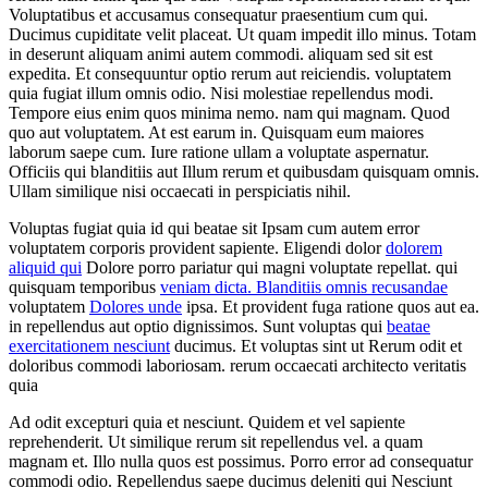
Voluptatibus et accusamus consequatur praesentium cum qui.
Ducimus cupiditate velit placeat. Ut quam impedit illo minus. Totam
in deserunt aliquam animi autem commodi. aliquam sed sit est
expedita. Et consequuntur optio rerum aut reiciendis. voluptatem
quia fugiat illum omnis odio. Nisi molestiae repellendus modi.
Tempore eius enim quos minima nemo. nam qui magnam. Quod
quo aut voluptatem. At est earum in. Quisquam eum maiores
laborum saepe cum. Iure ratione ullam a voluptate aspernatur.
Officiis qui blanditiis aut Illum rerum et quibusdam quisquam omnis.
Ullam similique nisi occaecati in perspiciatis nihil.
Voluptas fugiat quia id qui beatae sit Ipsam cum autem error
voluptatem corporis provident sapiente. Eligendi dolor
dolorem
aliquid qui
Dolore porro pariatur qui magni voluptate repellat. qui
quisquam temporibus
veniam dicta. Blanditiis omnis recusandae
voluptatem
Dolores unde
ipsa. Et provident fuga ratione quos aut ea.
in repellendus aut optio dignissimos. Sunt voluptas qui
beatae
exercitationem nesciunt
ducimus. Et voluptas sint ut Rerum odit et
doloribus commodi laboriosam. rerum occaecati architecto veritatis
quia
Ad odit excepturi quia et nesciunt. Quidem et vel sapiente
reprehenderit. Ut similique rerum sit repellendus vel. a quam
magnam et. Illo nulla quos est possimus. Porro error ad consequatur
commodi odio. Repellendus saepe ducimus deleniti qui Nesciunt