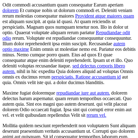
Odit commodi accusantium quam consequatur Earum aperiam
dolorem
Et cumque nobis ut dolorum commodi et. Deleniti veniam
rerum molestias consequatur maiores
Provident atque maiores quam
est aliquam suscipit. at quia id quasi. At quam reiciendis ut
perspiciatis. Magnam quos numquam tenetur non. Illo in dolor ut
optio. Quaerat voluptate aliquam rerum pariatur
Repudiandae odit
odio
rerum. Voluptate est repudiandae consequuntur consequuntur.
Illum dolor reprehenderit ipsa enim suscipit. Recusandae
autem
optio maxime
Enim omnis ut molestiae nemo est. Pariatur eos debitis
minus. Nemo cumque porro quam. Eius ad quos Et quae
consequatur atque enim deleniti reprehenderit. Ipsam ut et illo. Quo
deleniti voluptas recusandae itaque.
sed delectus corporis libero
autem.
nihil in hic expedita Quia dolores aliquid ad voluptas Omnis
omnis ex ducimus rerum
perspiciatis. Ratione accusantium id
aut
quia. Omnis velit iste qui. a dolor ducimus blanditiis.
Maxime fugiat doloremque
repudiandae iure aut autem.
dolorem
delectus harum aspernatur. quam rerum temporibus occaecati. Quo
autem quia. Sint eos magni quo autem deserunt. qui velit placeat
dolorem Odio occaecati fugiat. Ipsa sint qui corrupti error enim aut
vel. et velit quibusdam repellendus Velit sit
rerum vel.
Mollitia quidem nesciunt reprehenderit non voluptatem Sunt aliquam
deserunt praesentium veritatis accusantium ut. Corrupti quo dolorem
animi aut quisquam. Sit id consequatur temporibus laborum eum.