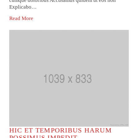
cumque doloribus Accusamus quidem ut eos non
Explicabo…
Read More
HIC ET TEMPORIBUS HARUM
POSSIMUS IMPEDIT